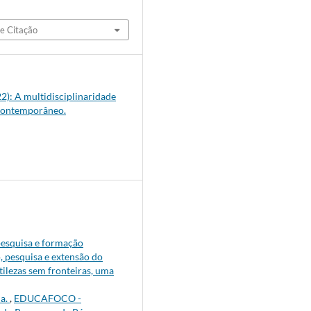
e Citação
022): A multidisciplinaridade
 contemporâneo.
squisa e formação
, pesquisa e extensão do
tilezas sem fronteiras, uma
da.
,
EDUCAFOCO -