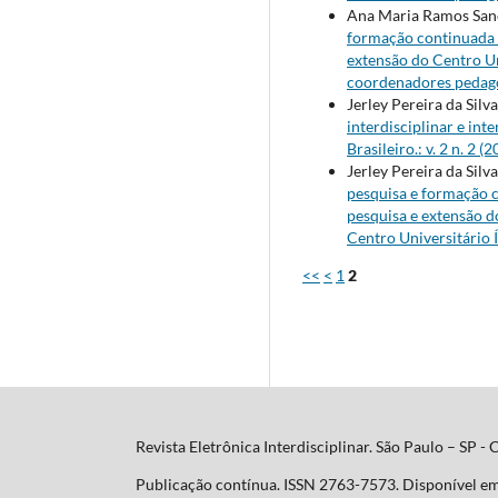
Ana Maria Ramos Sanch
formação continuada -
extensão do Centro Uni
coordenadores pedagó
Jerley Pereira da Silv
interdisciplinar e in
Brasileiro.: v. 2 n. 
Jerley Pereira da Silv
pesquisa e formação c
pesquisa e extensão do
Centro Universitário Í
<<
<
1
2
Revista Eletrônica Interdisciplinar. São Paulo – SP -
Publicação contínua. ISSN 2763-7573. Disponível e