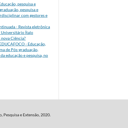
ucação, pesquisa e
-graduação, pesquisa e
erdisciplinar com gestores e
inuada - Revista eletrônica
Universitário Ítalo
a nova Ciência?
EDUCAFOCO - Educação,
rama de Pós-graduação,
ia da educação e pesquisa, no
o, Pesquisa e Extensão, 2020.