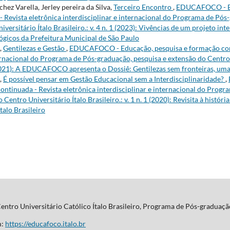
ez Varella, Jerley pereira da Silva,
Terceiro Encontro
,
EDUCAFOCO - Ed
 Revista eletrônica interdisciplinar e internacional do Programa de Pós
versitário Ítalo Brasileiro.: v. 4 n. 1 (2023): Vivências de um projeto int
gicos da Prefeitura Municipal de São Paulo
a,
Gentilezas e Gestão
,
EDUCAFOCO - Educação, pesquisa e formação cont
ternacional do Programa de Pós-graduação, pesquisa e extensão do Centro 
2 (2021): A EDUCAFOCO apresenta o Dossiê: Gentilezas sem fronteiras, um
a,
É possível pensar em Gestão Educacional sem a Interdisciplinaridade?
,
ontinuada - Revista eletrônica interdisciplinar e internacional do Prog
 Centro Universitário Ítalo Brasileiro.: v. 1 n. 1 (2020): Revisita à histór
talo Brasileiro
 Centro Universitário Católico Ítalo Brasileiro, Programa de Pós-graduaçã
m:
https://educafoco.italo.br