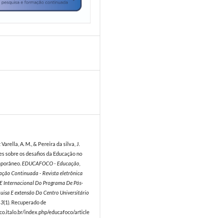
4
rella, A. M., & Pereira da silva, J.
es sobre os desafios da Educação no
mporâneo.
EDUCAFOCO - Educação,
ação Continuada - Revista eletrônica
r E Internacional Do Programa De Pós-
uisa E extensão Do Centro Universitário
,
3
(1). Recuperado de
co.italo.br/index.php/educafoco/article