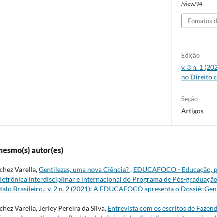
/view/94
Fomatos d
Edição
v. 3 n. 1 (2
no Direito
Seção
Artigos
mesmo(s) autor(es)
hez Varella,
Gentilezas, uma nova Ciência?
,
EDUCAFOCO - Educação, pe
eletrônica interdisciplinar e internacional do Programa de Pós-graduação
Ítalo Brasileiro.: v. 2 n. 2 (2021): A EDUCAFOCO apresenta o Dossiê: Gen
ez Varella, Jerley Pereira da Silva,
Entrevista com os escritos de Fazen