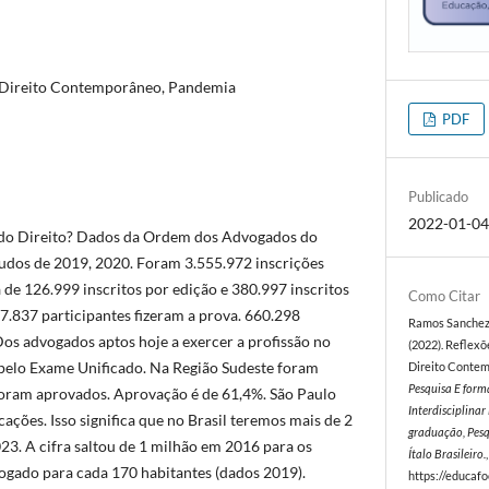
 Direito Contemporâneo, Pandemia
PDF
Publicado
2022-01-0
 do Direito? Dados da Ordem dos Advogados do
udos de 2019, 2020. Foram 3.555.972 inscrições
de 126.999 inscritos por edição e 380.997 inscritos
Como Citar
7.837 participantes fizeram a prova. 660.298
Ramos Sanchez Va
os advogados aptos hoje a exercer a profissão no
(2022). Reflexõ
pelo Exame Unificado. Na Região Sudeste foram
Direito Conte
Pesquisa E form
foram aprovados. Aprovação é de 61,4%. São Paulo
Interdisciplina
cações. Isso significa que no Brasil teremos mais de 2
graduação, Pesq
23. A cifra saltou de 1 milhão em 2016 para os
Ítalo Brasileiro.
ogado para cada 170 habitantes (dados 2019).
https://educafo