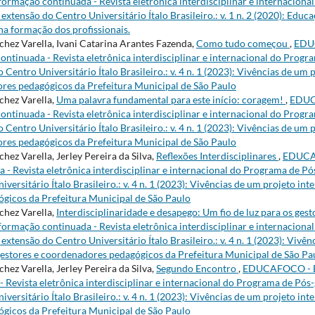
formação continuada - Revista eletrônica interdisciplinar e internacion
extensão do Centro Universitário Ítalo Brasileiro.: v. 1 n. 2 (2020): Educ
na formação dos profissionais.
hez Varella, Ivani Catarina Arantes Fazenda,
Como tudo começou
,
EDU
ontinuada - Revista eletrônica interdisciplinar e internacional do Prog
 Centro Universitário Ítalo Brasileiro.: v. 4 n. 1 (2023): Vivências de um 
res pedagógicos da Prefeitura Municipal de São Paulo
hez Varella,
Uma palavra fundamental para este início: coragem!
,
EDUC
ontinuada - Revista eletrônica interdisciplinar e internacional do Prog
 Centro Universitário Ítalo Brasileiro.: v. 4 n. 1 (2023): Vivências de um 
res pedagógicos da Prefeitura Municipal de São Paulo
ez Varella, Jerley Pereira da Silva,
Reflexões Interdisciplinares
,
EDUCAF
 - Revista eletrônica interdisciplinar e internacional do Programa de Pó
versitário Ítalo Brasileiro.: v. 4 n. 1 (2023): Vivências de um projeto int
gicos da Prefeitura Municipal de São Paulo
hez Varella,
Interdisciplinaridade e desapego: Um fio de luz para os ges
formação continuada - Revista eletrônica interdisciplinar e internacion
extensão do Centro Universitário Ítalo Brasileiro.: v. 4 n. 1 (2023): Vivê
gestores e coordenadores pedagógicos da Prefeitura Municipal de São Pa
ez Varella, Jerley Pereira da Silva,
Segundo Encontro
,
EDUCAFOCO - Ed
 Revista eletrônica interdisciplinar e internacional do Programa de Pós
versitário Ítalo Brasileiro.: v. 4 n. 1 (2023): Vivências de um projeto int
gicos da Prefeitura Municipal de São Paulo